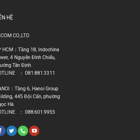
ÊN HỆ
SCOM CO.,LTD
 HCM：Tầng 18, Indochina
wer, 4 Nguyễn Đình Chiểu,
ường Tân Định.
OTLINE ：
081.881.3311
NOI：Tầng 6, Hanoi Group
ilding, 445 Đội Cấn, phường
ọc Hà.
OTLINE ：
088.601.9955