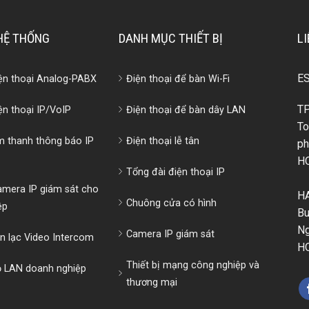
 HỆ THỐNG
DANH MỤC THIẾT BỊ
LI
E
iện thoại Analog-PABX
Điện thoại để bàn Wi-Fi
TP
ện thoại IP/VoIP
Điện thoại để bàn dây LAN
To
m thanh thông báo IP
Điện thoại lễ tân
ph
H
Tổng đài điện thoại IP
amera IP giám sát cho
HA
Chuông cửa có hình
ệp
Bu
Ng
Camera IP giám sát
ên lạc Video Intercom
H
Thiết bị mạng công nghiệp và
ộ LAN doanh nghiệp
thương mại