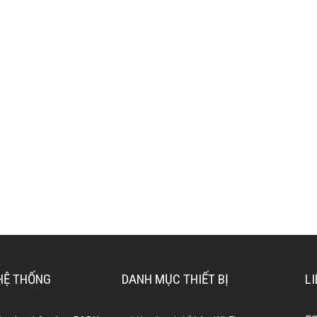
 HỆ THỐNG
DANH MỤC THIẾT BỊ
LI