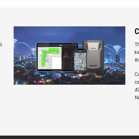
C
ó
T
ki
t
C
n
c
đầ
N