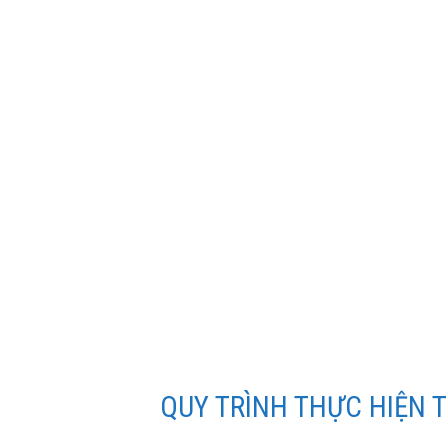
TƯ VẤN, THIẾT KẾ
MẠNG LAN/WAN, 
QUY TRÌNH THỰC HIỆN 