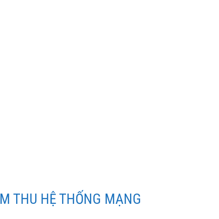
 LẮP ĐẶT HỆ THỐNG
THANH THÔNG BÁO
IỆM THU HỆ THỐNG MẠNG