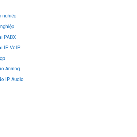
h nghiệp
nghiệp
oại PABX
ại IP VoIP
họp
áo Analog
áo IP Audio