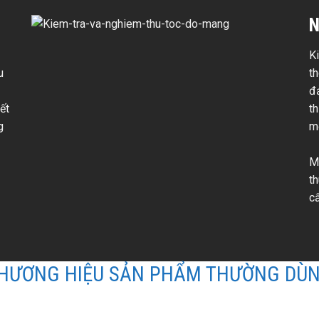
N
Ki
u
th
đ
ết
t
g
m
M
t
c
HƯƠNG HIỆU SẢN PHẨM THƯỜNG DÙ