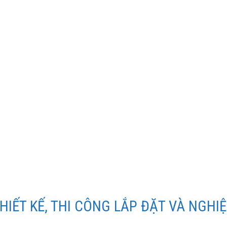
, CUNG CẤP VẬT TƯ THIẾT BỊ,
TỔNG ĐÀI ĐIỆN THOẠI, ÂM 
THIẾT KẾ, THI CÔNG LẮP ĐẶT VÀ NGH